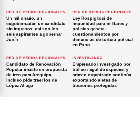
RED DE MEDIOS REGIONALES
RED DE MEDIOS REGIONALES
Un millonario, un
Ley Rospigliosi de
exgobernador, un candidato
impunidad para militares y
sin ingresos: así son los
policías genera
seis aspirantes a gobernar
cuestionamientos por
Junín
denuncias de tortura policial
en Puno
RED DE MEDIOS REGIONALES
INVESTIGANDO
Candidato de Renovación
Empresario investigado por
Popular insiste en propuesta
tráfico ilegal de especies y
de tren para Arequipa,
crimen organizado continúa
incluso pide traer los de
exportando aletas de
López Aliaga
tiburones protegidos
×
Inicio
Investigación
Investigando
Publicidad
Medio Ambiente