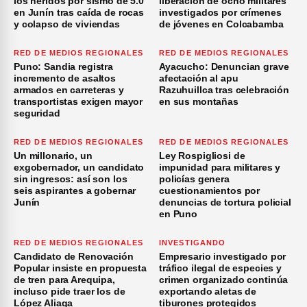
los heridos por sismo de 5.0
liberación de ocho militares
en Junín tras caída de rocas
investigados por crímenes
y colapso de viviendas
de jóvenes en Colcabamba
RED DE MEDIOS REGIONALES
RED DE MEDIOS REGIONALES
Puno: Sandia registra
Ayacucho: Denuncian grave
incremento de asaltos
afectación al apu
armados en carreteras y
Razuhuillca tras celebración
transportistas exigen mayor
en sus montañas
seguridad
RED DE MEDIOS REGIONALES
RED DE MEDIOS REGIONALES
Un millonario, un
Ley Rospigliosi de
exgobernador, un candidato
impunidad para militares y
sin ingresos: así son los
policías genera
seis aspirantes a gobernar
cuestionamientos por
Junín
denuncias de tortura policial
en Puno
RED DE MEDIOS REGIONALES
INVESTIGANDO
Candidato de Renovación
Empresario investigado por
Popular insiste en propuesta
tráfico ilegal de especies y
de tren para Arequipa,
crimen organizado continúa
incluso pide traer los de
exportando aletas de
López Aliaga
tiburones protegidos