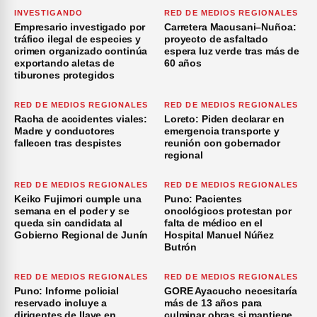
INVESTIGANDO
RED DE MEDIOS REGIONALES
Empresario investigado por
Carretera Macusani–Nuñoa:
tráfico ilegal de especies y
proyecto de asfaltado
crimen organizado continúa
espera luz verde tras más de
exportando aletas de
60 años
tiburones protegidos
RED DE MEDIOS REGIONALES
RED DE MEDIOS REGIONALES
Racha de accidentes viales:
Loreto: Piden declarar en
Madre y conductores
emergencia transporte y
fallecen tras despistes
reunión con gobernador
regional
RED DE MEDIOS REGIONALES
RED DE MEDIOS REGIONALES
Keiko Fujimori cumple una
Puno: Pacientes
semana en el poder y se
oncológicos protestan por
queda sin candidata al
falta de médico en el
Gobierno Regional de Junín
Hospital Manuel Núñez
Butrón
RED DE MEDIOS REGIONALES
RED DE MEDIOS REGIONALES
Puno: Informe policial
GORE Ayacucho necesitaría
reservado incluye a
más de 13 años para
dirigentes de Ilave en
culminar obras si mantiene