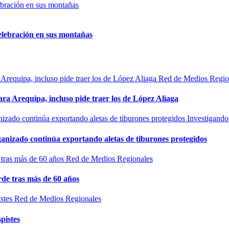
elebración en sus montañas
Red de Medios Regio
ra Arequipa, incluso pide traer los de López Aliaga
Investigando
rganizado continúa exportando aletas de tiburones protegidos
Red de Medios Regionales
de tras más de 60 años
Red de Medios Regionales
pistes