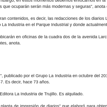
embargo, en estos momentos debemos enfocarnos en la re
nes que ocuparán serán más modernas y seguras”, anota
an contenidos, es decir, las redacciones de los diarios 
o La Industria en el Parque Industrial y donde actualmen
 ubicarán en oficinas de la cuadra dos de la avenida Lar
ntes, anota.
”, publicado por el Grupo La Industria en octubre del 20
7. Es decir, hace 73 años.
ditora La Industria de Trujillo. Es alquilado.
 planta de impresión de diarios” que elaboró para obt