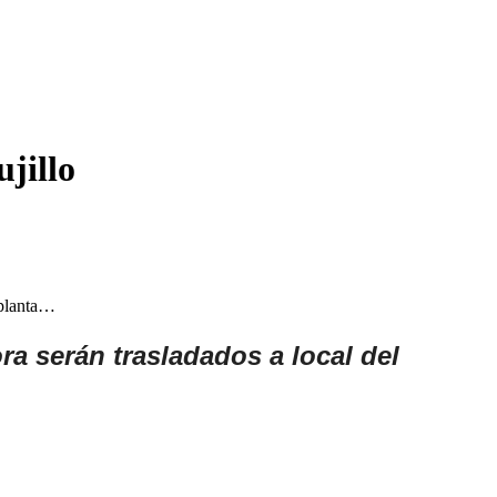
jillo
 planta…
a serán trasladados a local del