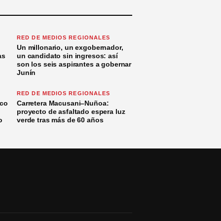
RED DE MEDIOS REGIONALES
Un millonario, un exgobernador,
as
un candidato sin ingresos: así
son los seis aspirantes a gobernar
Junín
RED DE MEDIOS REGIONALES
ico
Carretera Macusani–Nuñoa:
proyecto de asfaltado espera luz
o
verde tras más de 60 años