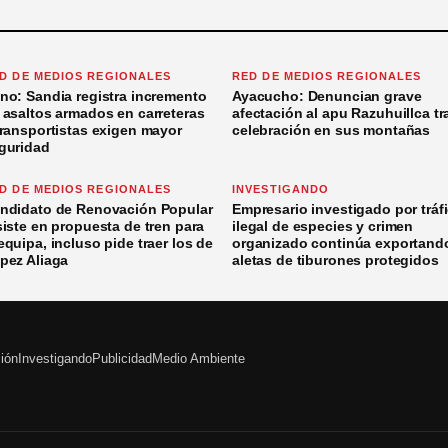
D DE MEDIOS REGIONALES
RED DE MEDIOS REGIONALES
no: Sandia registra incremento
Ayacucho: Denuncian grave
 asaltos armados en carreteras
afectación al apu Razuhuillca tr
transportistas exigen mayor
celebración en sus montañas
guridad
D DE MEDIOS REGIONALES
INVESTIGANDO
ndidato de Renovación Popular
Empresario investigado por tráf
siste en propuesta de tren para
ilegal de especies y crimen
equipa, incluso pide traer los de
organizado continúa exportand
pez Aliaga
aletas de tiburones protegidos
ción
Investigando
Publicidad
Medio Ambiente