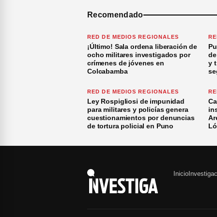
Recomendado
RED DE MEDIOS REGIONALES
RE
¡Último! Sala ordena liberación de
Pu
ocho militares investigados por
de
crímenes de jóvenes en
y 
Colcabamba
se
RED DE MEDIOS REGIONALES
RE
Ley Rospigliosi de impunidad
Ca
para militares y policías genera
in
cuestionamientos por denuncias
Ar
de tortura policial en Puno
Ló
Inicio
Investiga