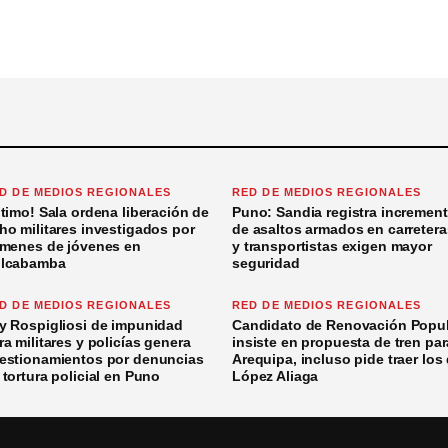
D DE MEDIOS REGIONALES
RED DE MEDIOS REGIONALES
ltimo! Sala ordena liberación de
Puno: Sandia registra incremen
ho militares investigados por
de asaltos armados en carretera
ímenes de jóvenes en
y transportistas exigen mayor
lcabamba
seguridad
D DE MEDIOS REGIONALES
RED DE MEDIOS REGIONALES
y Rospigliosi de impunidad
Candidato de Renovación Popul
ra militares y policías genera
insiste en propuesta de tren par
estionamientos por denuncias
Arequipa, incluso pide traer los
 tortura policial en Puno
López Aliaga