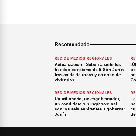
Recomendado
RED DE MEDIOS REGIONALES
RE
Actualización | Suben a siete los
¡Ú
heridos por sismo de 5.0 en Junín
oc
tras caída de rocas y colapso de
cr
viviendas
Co
RED DE MEDIOS REGIONALES
RE
Un millonario, un exgobernador,
Le
un candidato sin ingresos: así
pa
son los seis aspirantes a gobernar
cu
Junín
de