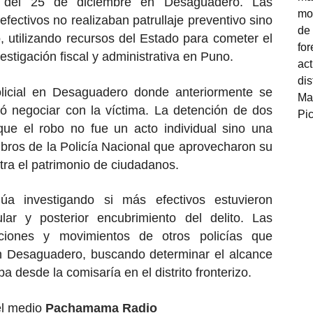
a del 25 de diciembre en Desaguadero. Las
fectivos no realizaban patrullaje preventivo sino
o, utilizando recursos del Estado para cometer el
vestigación fiscal y administrativa en Puno.
licial en Desaguadero donde anteriormente se
tó negociar con la víctima. La detención de dos
 que el robo no fue un acto individual sino una
bros de la Policía Nacional que aprovecharon su
tra el patrimonio de ciudadanos.
núa investigando si más efectivos estuvieron
lar y posterior encubrimiento del delito. Las
aciones y movimientos de otros policías que
en Desaguadero, buscando determinar el alcance
ba desde la comisaría en el distrito fronterizo.
el medio
Pachamama Radio