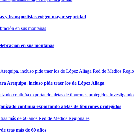
as y transportistas exigen mayor seguridad
elebración en sus montañas
Red de Medios Regio
ra Arequipa, incluso pide traer los de López Aliaga
Investigando
rganizado continúa exportando aletas de tiburones protegidos
Red de Medios Regionales
de tras más de 60 años