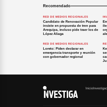
Recomendado
RED DE MEDIOS REGIONALES
IN
Candidato de Renovación Popular
Em
insiste en propuesta de tren para
il
Arequipa, incluso pide traer los de
or
López Aliaga
al
RED DE MEDIOS REGIONALES
RE
Loreto: Piden declarar en
Ke
emergencia transporte y reunión
se
con gobernador regional
ca
Ju
Inicio
Investiga