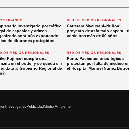
VESTIGANDO
RED DE MEDIOS REGIONALES
presario investigado por tráfico
Carretera Macusani–Nuñoa:
egal de especies y crimen
proyecto de asfaltado espera lu
ganizado continúa exportando
verde tras más de 60 años
etas de tiburones protegidos
D DE MEDIOS REGIONALES
RED DE MEDIOS REGIONALES
iko Fujimori cumple una
Puno: Pacientes oncológicos
mana en el poder y se queda sin
protestan por falta de médico e
ndidata al Gobierno Regional de
el Hospital Manuel Núñez Butró
nín
ción
Investigando
Publicidad
Medio Ambiente