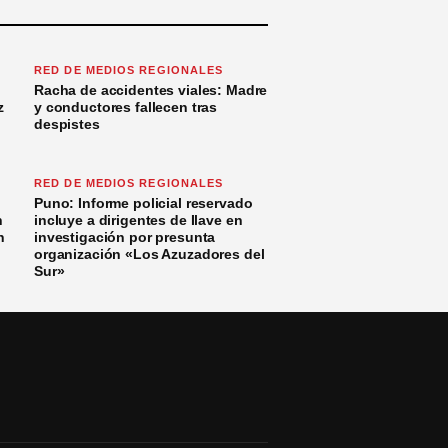
RED DE MEDIOS REGIONALES
Racha de accidentes viales: Madre
z
y conductores fallecen tras
despistes
RED DE MEDIOS REGIONALES
Puno: Informe policial reservado
n
incluye a dirigentes de Ilave en
n
investigación por presunta
organización «Los Azuzadores del
Sur»