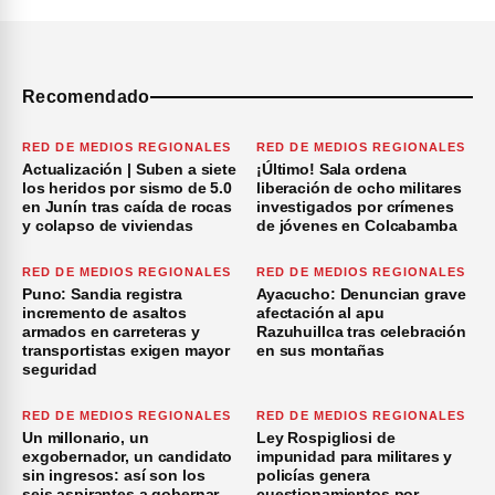
Recomendado
RED DE MEDIOS REGIONALES
RED DE MEDIOS REGIONALES
Actualización | Suben a siete
¡Último! Sala ordena
los heridos por sismo de 5.0
liberación de ocho militares
en Junín tras caída de rocas
investigados por crímenes
y colapso de viviendas
de jóvenes en Colcabamba
RED DE MEDIOS REGIONALES
RED DE MEDIOS REGIONALES
Puno: Sandia registra
Ayacucho: Denuncian grave
incremento de asaltos
afectación al apu
armados en carreteras y
Razuhuillca tras celebración
transportistas exigen mayor
en sus montañas
seguridad
RED DE MEDIOS REGIONALES
RED DE MEDIOS REGIONALES
Un millonario, un
Ley Rospigliosi de
exgobernador, un candidato
impunidad para militares y
sin ingresos: así son los
policías genera
seis aspirantes a gobernar
cuestionamientos por