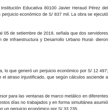
a Institución Educativa 80100 Javier Heraud Pérez del
n perjuicio económico de S/ 837 mil. La obra se ejecutó
al 05 de setiembre de 2019, señala que dos servidores
 de Infraestructura y Desarrollo Urbano Rural- dieron
da, lo que generó un perjuicio económico por S/ 12 497;
 el atraso injustificado, que según cálculos asciende a
esor para las ventanas de marco metálico en diferentes
r estos días no trabajados y en forma simultánea asumió
on un perjuicio económico por S/ 33 235.