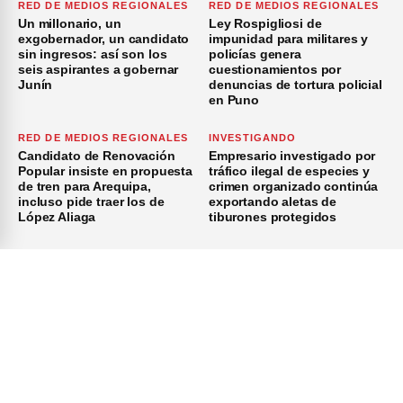
RED DE MEDIOS REGIONALES
RED DE MEDIOS REGIONALES
Un millonario, un
Ley Rospigliosi de
exgobernador, un candidato
impunidad para militares y
sin ingresos: así son los
policías genera
seis aspirantes a gobernar
cuestionamientos por
Junín
denuncias de tortura policial
en Puno
RED DE MEDIOS REGIONALES
INVESTIGANDO
Candidato de Renovación
Empresario investigado por
Popular insiste en propuesta
tráfico ilegal de especies y
de tren para Arequipa,
crimen organizado continúa
incluso pide traer los de
exportando aletas de
López Aliaga
tiburones protegidos
×
Inicio
Investigación
Investigando
Publicidad
Medio Ambiente
© 2026 Investiga - Todos los Derechos Reservados.