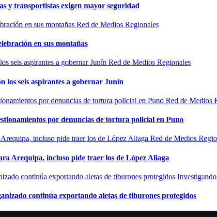
as y transportistas exigen mayor seguridad
Red de Medios Regionales
elebración en sus montañas
Red de Medios Regionales
n los seis aspirantes a gobernar Junín
Red de Medios 
estionamientos por denuncias de tortura policial en Puno
Red de Medios Regio
ra Arequipa, incluso pide traer los de López Aliaga
Investigando
rganizado continúa exportando aletas de tiburones protegidos