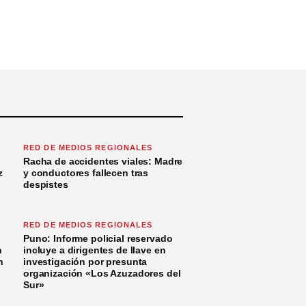
RED DE MEDIOS REGIONALES
Racha de accidentes viales: Madre
z
y conductores fallecen tras
despistes
RED DE MEDIOS REGIONALES
Puno: Informe policial reservado
n
incluye a dirigentes de Ilave en
n
investigación por presunta
organización «Los Azuzadores del
Sur»