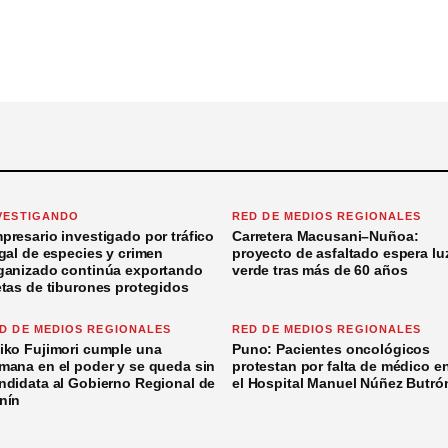
VESTIGANDO
RED DE MEDIOS REGIONALES
presario investigado por tráfico
Carretera Macusani–Nuñoa:
egal de especies y crimen
proyecto de asfaltado espera lu
ganizado continúa exportando
verde tras más de 60 años
etas de tiburones protegidos
D DE MEDIOS REGIONALES
RED DE MEDIOS REGIONALES
iko Fujimori cumple una
Puno: Pacientes oncológicos
mana en el poder y se queda sin
protestan por falta de médico e
ndidata al Gobierno Regional de
el Hospital Manuel Núñez Butró
nín