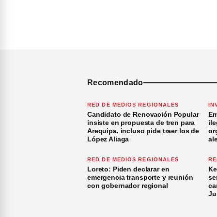
Recomendado
RED DE MEDIOS REGIONALES
IN
Candidato de Renovación Popular
Em
insiste en propuesta de tren para
il
Arequipa, incluso pide traer los de
or
López Aliaga
al
RED DE MEDIOS REGIONALES
RE
Loreto: Piden declarar en
Ke
emergencia transporte y reunión
se
con gobernador regional
ca
Ju