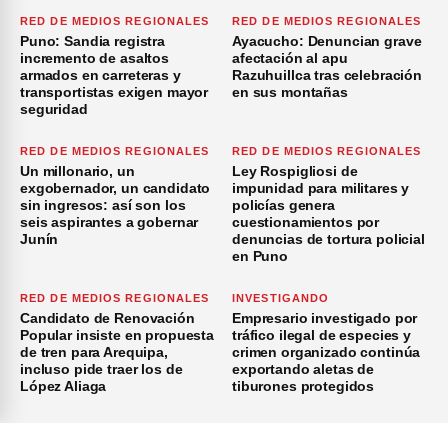
RED DE MEDIOS REGIONALES
RED DE MEDIOS REGIONALES
Puno: Sandia registra
Ayacucho: Denuncian grave
incremento de asaltos
afectación al apu
armados en carreteras y
Razuhuillca tras celebración
transportistas exigen mayor
en sus montañas
seguridad
RED DE MEDIOS REGIONALES
RED DE MEDIOS REGIONALES
Un millonario, un
Ley Rospigliosi de
exgobernador, un candidato
impunidad para militares y
sin ingresos: así son los
policías genera
seis aspirantes a gobernar
cuestionamientos por
Junín
denuncias de tortura policial
en Puno
RED DE MEDIOS REGIONALES
INVESTIGANDO
Candidato de Renovación
Empresario investigado por
Popular insiste en propuesta
tráfico ilegal de especies y
de tren para Arequipa,
crimen organizado continúa
incluso pide traer los de
exportando aletas de
López Aliaga
tiburones protegidos