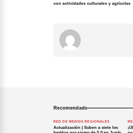
con actividades culturales y agrícolas
Recomendado
RED DE MEDIOS REGIONALES
RE
Actualización | Suben a siete los
¡Ú
heridos por sismo de 5.0 en Junín
oc