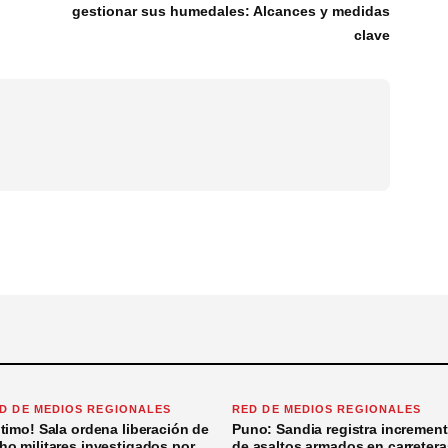
gestionar sus humedales: Alcances y medidas
clave
D DE MEDIOS REGIONALES
RED DE MEDIOS REGIONALES
ltimo! Sala ordena liberación de
Puno: Sandia registra incremen
ho militares investigados por
de asaltos armados en carretera