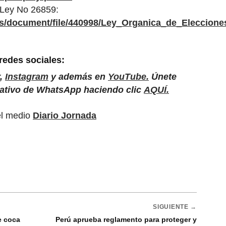
Ley No 26859:
ds/document/file/440998/Ley_Organica_de_Eleccion
 redes sociales:
,
Instagram
y además en
YouTube.
Únete
mativo de WhatsApp haciendo clic
AQUÍ.
el medio
Diario Jornada
SIGUIENTE →
e coca
Perú aprueba reglamento para proteger y