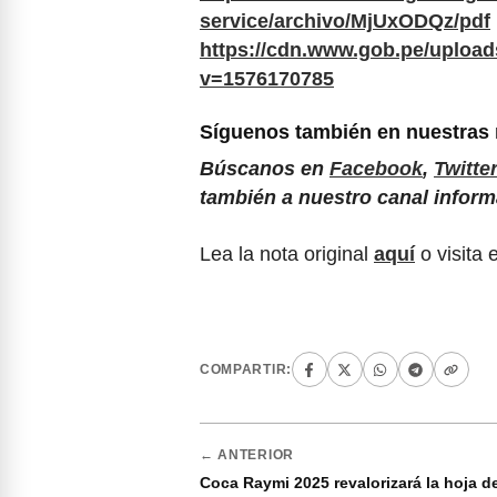
service/archivo/MjUxODQz/pdf
https://cdn.www.gob.pe/uploa
v=1576170785
Síguenos también en nuestras
Búscanos en
Facebook
,
Twitter
también a nuestro canal infor
Lea la nota original
aquí
o visita 
COMPARTIR:
← ANTERIOR
Coca Raymi 2025 revalorizará la hoja d