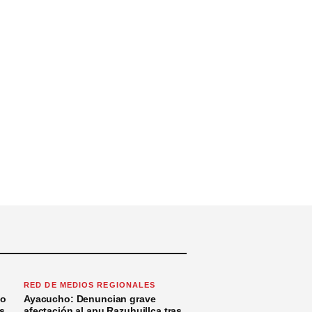
RED DE MEDIOS REGIONALES
to
Ayacucho: Denuncian grave
s
afectación al apu Razuhuillca tras