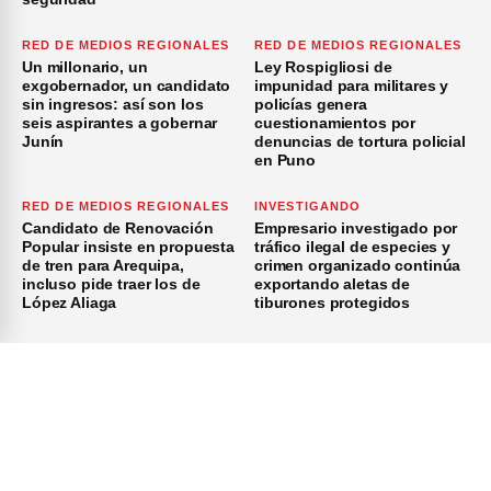
RED DE MEDIOS REGIONALES
RED DE MEDIOS REGIONALES
Un millonario, un
Ley Rospigliosi de
exgobernador, un candidato
impunidad para militares y
sin ingresos: así son los
policías genera
seis aspirantes a gobernar
cuestionamientos por
Junín
denuncias de tortura policial
en Puno
RED DE MEDIOS REGIONALES
INVESTIGANDO
Candidato de Renovación
Empresario investigado por
Popular insiste en propuesta
tráfico ilegal de especies y
de tren para Arequipa,
crimen organizado continúa
incluso pide traer los de
exportando aletas de
López Aliaga
tiburones protegidos
×
Inicio
Investigación
Investigando
Publicidad
Medio Ambiente