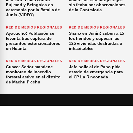
Fujimori y Beingolea en
sin fecha por observaciones
ceremonia por la Batalla de
de la Contraloría
Junín (VIDEO)
RED DE MEDIOS REGIONALES
RED DE MEDIOS REGIONALES
Ayacucho: Población se
Sismo en Junín: suben a 15
levanta tras captura de
los heridos y superan las
presuntos extorsionadores
125 viviendas destruidas o
en Huanta
inhabitables
RED DE MEDIOS REGIONALES
RED DE MEDIOS REGIONALES
Cusco: Serfor mantiene
Jefe policial de Puno pide
monitoreo de incendio
estado de emergencia para
forestal activo en el distrito
el CP La Rinconada
de Machu Picchu
Inicio
Investigación
Investigando
×
Publicidad
Medio Ambiente