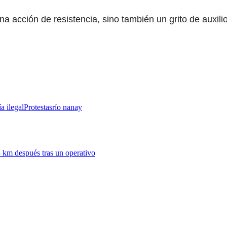
una acción de resistencia, sino también un grito de aux
a ilegal
Protestas
río nanay
3 km después tras un operativo