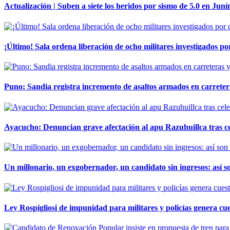
Actualización | Suben a siete los heridos por sismo de 5.0 en Juní
¡Último! Sala ordena liberación de ocho militares investigados 
Puno: Sandia registra incremento de asaltos armados en carreter
Ayacucho: Denuncian grave afectación al apu Razuhuillca tras c
Un millonario, un exgobernador, un candidato sin ingresos: así so
Ley Rospigliosi de impunidad para militares y policías genera cu