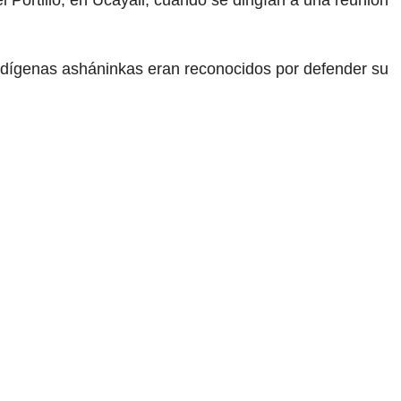
Portillo, en Ucayali; cuando se dirigían a una reunión
 indígenas asháninkas eran reconocidos por defender su