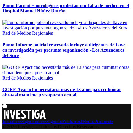
Puno: Pacientes oncológicos protestan por falta de médico en el
Hospital Manuel Núñez Butrón
Red de Medios Regionales
Puno: Informe policial reservado incluye a dirigentes de Ilave
en investigación por presunta organización «Los Azuzadores
del Sur»
Red de Medios Regionales
GORE Ayacucho necesitaría más de 13 años para culminar
obras si mantiene presupuesto actual
Inicio
Investigación
Investigando
Publicidad
Medio Ambiente
© 2026 Investiga - Todos los Derechos Reservados.