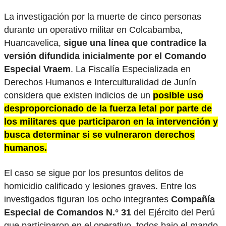
La investigación por la muerte de cinco personas
durante un operativo militar en Colcabamba,
Huancavelica,
sigue una línea que contradice la
versión difundida inicialmente por el Comando
Especial Vraem
. La Fiscalía Especializada en
Derechos Humanos e Interculturalidad de Junín
considera que existen indicios de un
posible uso
desproporcionado de la fuerza letal por parte de
los militares que participaron en la intervención y
busca determinar si se vulneraron derechos
humanos.
El caso se sigue por los presuntos delitos de
homicidio calificado y lesiones graves. Entre los
investigados figuran los ocho integrantes
Compañía
Especial de Comandos N.° 31
del Ejército del Perú
que participaron en el operativo, todos bajo el mando