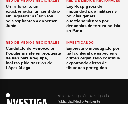
RED DE MEDIOS REGIONALES
RED DE MEDIOS REGIONALES
Un millonario, un
Ley Rospigliosi de
exgobernador, un candidato
impunidad para militares y
sin ingresos: así son los
policías genera
seis aspirantes a gobernar
cuestionamientos por
Junín
denuncias de tortura policial
en Puno
RED DE MEDIOS REGIONALES
INVESTIGANDO
Candidato de Renovación
Empresario investigado por
Popular insiste en propuesta
tráfico ilegal de especies y
de tren para Arequipa,
crimen organizado continúa
incluso pide traer los de
exportando aletas de
López Aliaga
tiburones protegidos
Inicio
Investigación
Investigando
Publicidad
Medio Ambiente
×
© 2026 Investiga - Todos los Derechos Reservados.