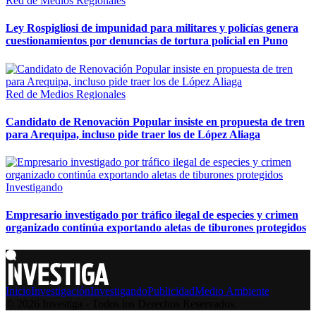
Red de Medios Regionales
Ley Rospigliosi de impunidad para militares y policías genera
cuestionamientos por denuncias de tortura policial en Puno
Red de Medios Regionales
Candidato de Renovación Popular insiste en propuesta de tren
para Arequipa, incluso pide traer los de López Aliaga
Investigando
Empresario investigado por tráfico ilegal de especies y crimen
organizado continúa exportando aletas de tiburones protegidos
Inicio
Investigación
Investigando
Publicidad
Medio Ambiente
© 2026 Investiga - Todos los Derechos Reservados.