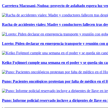
Carretera Macusani–Nuñoa: proyecto de asfaltado espera luz ver
Racha de accidentes viales: Madre y conductores fallecen tras des
Loreto: Piden declarar en emergencia transporte y reunión con 
Keiko Fujimori cumple una semana en el poder y se queda sin ca
Puno: Pacientes oncológicos protestan por falta de médico en e
Puno: Informe policial reservado incluye a dirigentes de Ilave e