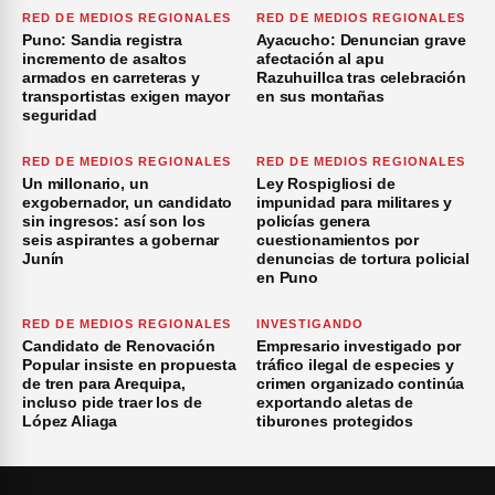
RED DE MEDIOS REGIONALES
RED DE MEDIOS REGIONALES
Puno: Sandia registra
Ayacucho: Denuncian grave
incremento de asaltos
afectación al apu
armados en carreteras y
Razuhuillca tras celebración
transportistas exigen mayor
en sus montañas
seguridad
RED DE MEDIOS REGIONALES
RED DE MEDIOS REGIONALES
Un millonario, un
Ley Rospigliosi de
exgobernador, un candidato
impunidad para militares y
sin ingresos: así son los
policías genera
seis aspirantes a gobernar
cuestionamientos por
Junín
denuncias de tortura policial
en Puno
RED DE MEDIOS REGIONALES
INVESTIGANDO
Candidato de Renovación
Empresario investigado por
Popular insiste en propuesta
tráfico ilegal de especies y
de tren para Arequipa,
crimen organizado continúa
incluso pide traer los de
exportando aletas de
López Aliaga
tiburones protegidos