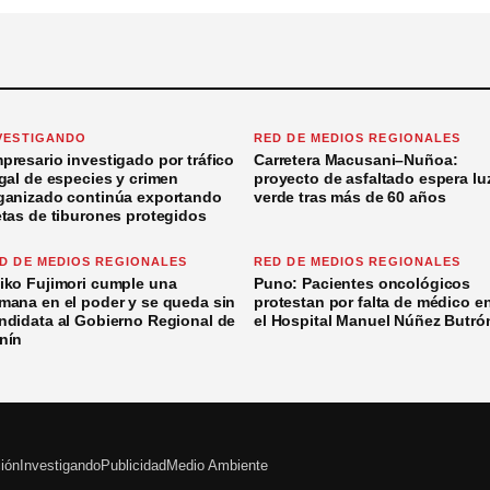
VESTIGANDO
RED DE MEDIOS REGIONALES
presario investigado por tráfico
Carretera Macusani–Nuñoa:
egal de especies y crimen
proyecto de asfaltado espera lu
ganizado continúa exportando
verde tras más de 60 años
etas de tiburones protegidos
D DE MEDIOS REGIONALES
RED DE MEDIOS REGIONALES
iko Fujimori cumple una
Puno: Pacientes oncológicos
mana en el poder y se queda sin
protestan por falta de médico e
ndidata al Gobierno Regional de
el Hospital Manuel Núñez Butró
nín
ción
Investigando
Publicidad
Medio Ambiente