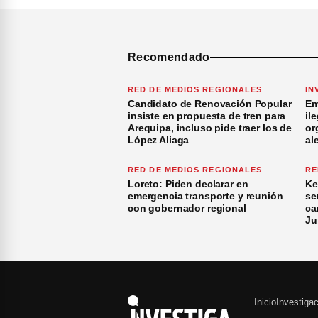
Recomendado
RED DE MEDIOS REGIONALES
IN
Candidato de Renovación Popular
Em
insiste en propuesta de tren para
il
Arequipa, incluso pide traer los de
or
López Aliaga
al
RED DE MEDIOS REGIONALES
RE
Loreto: Piden declarar en
Ke
emergencia transporte y reunión
se
con gobernador regional
ca
Ju
Inicio
Investiga