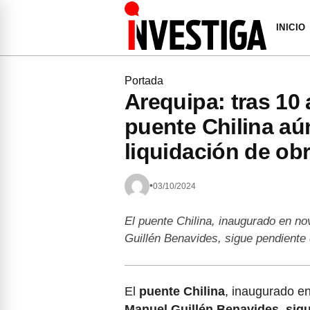
INICIO
Portada
Arequipa: tras 10
puente Chilina aú
liquidación de ob
•
03/10/2024
El puente Chilina, inaugurado en n
Guillén Benavides, sigue pendiente
El
puente Chilina
, inaugurado e
Manuel Guillén Benavides,
sig