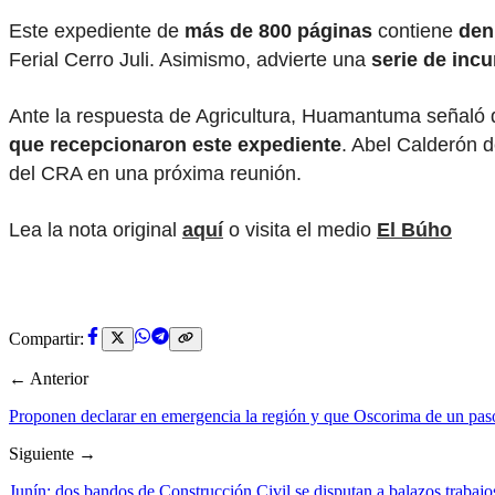
Este expediente de
más de 800 páginas
contiene
den
Ferial Cerro Juli. Asimismo, advierte una
serie de inc
Ante la respuesta de Agricultura, Huamantuma señaló 
que recepcionaron este expediente
. Abel Calderón d
del CRA en una próxima reunión.
Lea la nota original
aquí
o visita el medio
El Búho
Compartir:
← Anterior
Proponen declarar en emergencia la región y que Oscorima de un paso
Siguiente →
Junín: dos bandos de Construcción Civil se disputan a balazos trabaj