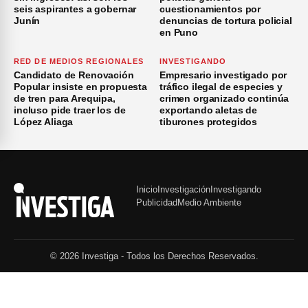
seis aspirantes a gobernar
cuestionamientos por
Junín
denuncias de tortura policial
en Puno
RED DE MEDIOS REGIONALES
INVESTIGANDO
Candidato de Renovación
Empresario investigado por
Popular insiste en propuesta
tráfico ilegal de especies y
de tren para Arequipa,
crimen organizado continúa
incluso pide traer los de
exportando aletas de
López Aliaga
tiburones protegidos
Inicio
Investigación
Investigando
Publicidad
Medio Ambiente
© 2026 Investiga - Todos los Derechos Reservados.