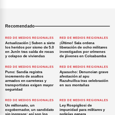
Recomendado
RED DE MEDIOS REGIONALES
RED DE MEDIOS REGIONALES
Actualización | Suben a siete
¡Último! Sala ordena
los heridos por sismo de 5.0
liberación de ocho militares
en Junín tras caída de rocas
investigados por crímenes
y colapso de viviendas
de jóvenes en Colcabamba
RED DE MEDIOS REGIONALES
RED DE MEDIOS REGIONALES
Puno: Sandia registra
Ayacucho: Denuncian grave
incremento de asaltos
afectación al apu
armados en carreteras y
Razuhuillca tras celebración
transportistas exigen mayor
en sus montañas
seguridad
RED DE MEDIOS REGIONALES
RED DE MEDIOS REGIONALES
Un millonario, un
Ley Rospigliosi de
exgobernador, un candidato
impunidad para militares y
sin ingresos: así son los
policías genera