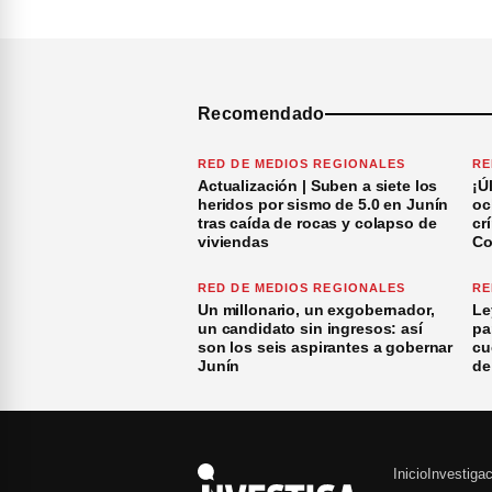
Recomendado
RED DE MEDIOS REGIONALES
RE
Actualización | Suben a siete los
¡Ú
heridos por sismo de 5.0 en Junín
oc
tras caída de rocas y colapso de
cr
viviendas
Co
RED DE MEDIOS REGIONALES
RE
Un millonario, un exgobernador,
Le
un candidato sin ingresos: así
pa
son los seis aspirantes a gobernar
cu
Junín
de
Inicio
Investiga