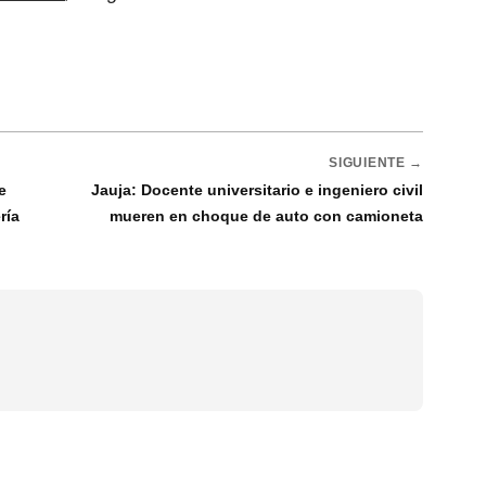
SIGUIENTE →
e
Jauja: Docente universitario e ingeniero civil
ría
mueren en choque de auto con camioneta