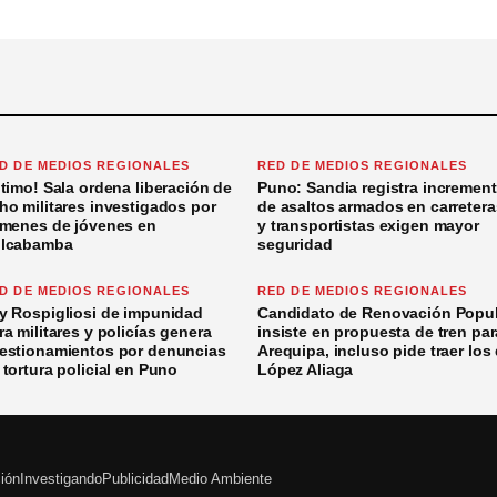
D DE MEDIOS REGIONALES
RED DE MEDIOS REGIONALES
ltimo! Sala ordena liberación de
Puno: Sandia registra incremen
ho militares investigados por
de asaltos armados en carretera
ímenes de jóvenes en
y transportistas exigen mayor
lcabamba
seguridad
D DE MEDIOS REGIONALES
RED DE MEDIOS REGIONALES
y Rospigliosi de impunidad
Candidato de Renovación Popul
ra militares y policías genera
insiste en propuesta de tren par
estionamientos por denuncias
Arequipa, incluso pide traer los
 tortura policial en Puno
López Aliaga
ción
Investigando
Publicidad
Medio Ambiente