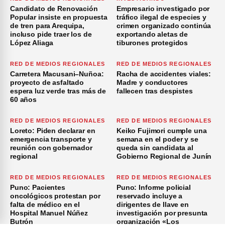
Candidato de Renovación
Empresario investigado por
Popular insiste en propuesta
tráfico ilegal de especies y
de tren para Arequipa,
crimen organizado continúa
incluso pide traer los de
exportando aletas de
López Aliaga
tiburones protegidos
RED DE MEDIOS REGIONALES
RED DE MEDIOS REGIONALES
Carretera Macusani–Nuñoa:
Racha de accidentes viales:
proyecto de asfaltado
Madre y conductores
espera luz verde tras más de
fallecen tras despistes
60 años
RED DE MEDIOS REGIONALES
RED DE MEDIOS REGIONALES
Loreto: Piden declarar en
Keiko Fujimori cumple una
emergencia transporte y
semana en el poder y se
reunión con gobernador
queda sin candidata al
regional
Gobierno Regional de Junín
RED DE MEDIOS REGIONALES
RED DE MEDIOS REGIONALES
Puno: Pacientes
Puno: Informe policial
oncológicos protestan por
reservado incluye a
falta de médico en el
dirigentes de Ilave en
Hospital Manuel Núñez
investigación por presunta
Butrón
organización «Los