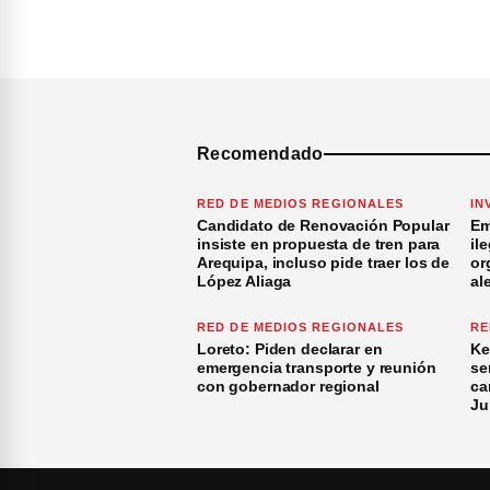
Recomendado
RED DE MEDIOS REGIONALES
IN
Candidato de Renovación Popular
Em
insiste en propuesta de tren para
il
Arequipa, incluso pide traer los de
or
López Aliaga
al
RED DE MEDIOS REGIONALES
RE
Loreto: Piden declarar en
Ke
emergencia transporte y reunión
se
con gobernador regional
ca
Ju