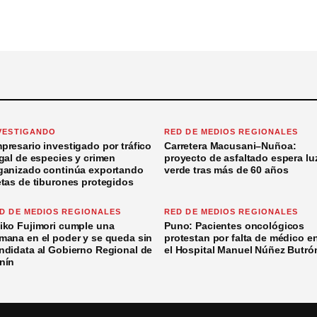
VESTIGANDO
RED DE MEDIOS REGIONALES
presario investigado por tráfico
Carretera Macusani–Nuñoa:
egal de especies y crimen
proyecto de asfaltado espera lu
ganizado continúa exportando
verde tras más de 60 años
etas de tiburones protegidos
D DE MEDIOS REGIONALES
RED DE MEDIOS REGIONALES
iko Fujimori cumple una
Puno: Pacientes oncológicos
mana en el poder y se queda sin
protestan por falta de médico e
ndidata al Gobierno Regional de
el Hospital Manuel Núñez Butró
nín