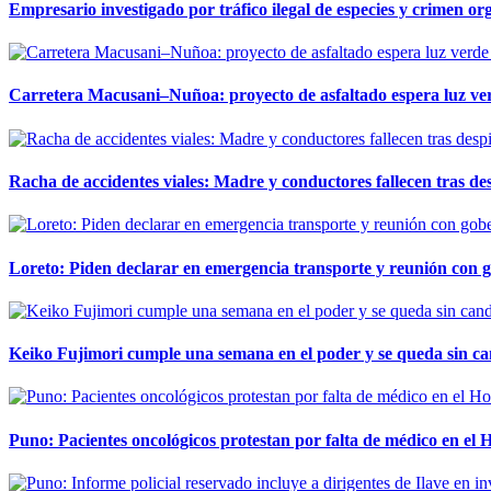
Empresario investigado por tráfico ilegal de especies y crimen o
Carretera Macusani–Nuñoa: proyecto de asfaltado espera luz ver
Racha de accidentes viales: Madre y conductores fallecen tras des
Loreto: Piden declarar en emergencia transporte y reunión con 
Keiko Fujimori cumple una semana en el poder y se queda sin ca
Puno: Pacientes oncológicos protestan por falta de médico en e