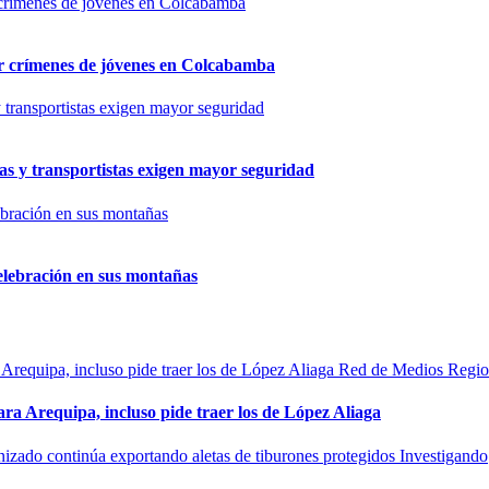
por crímenes de jóvenes en Colcabamba
as y transportistas exigen mayor seguridad
elebración en sus montañas
Red de Medios Regio
ra Arequipa, incluso pide traer los de López Aliaga
Investigando