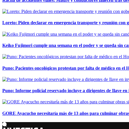
Racha de accidentes viales: Madre y conductores fallecen tras des
Loreto: Piden declarar en emergencia transporte y reunión con 
Keiko Fujimori cumple una semana en el poder y se queda sin ca
Puno: Pacientes oncológicos protestan por falta de médico en e
Puno: Informe policial reservado incluye a dirigentes de Ilave e
GORE Ayacucho necesitaría más de 13 años para culminar obras 