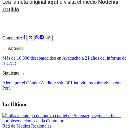
Lea la nota original
aquí
o visita el medio
Noticias
Trujillo
Compartir:
← Anterior
Más de 10,000 desaparecidos en Ayacucho a 21 años del informe de
la CVR
Siguiente →
Alerta por el Cóndor Andino: solo 301 individuos sobreviven en el
Perú
Lo Último
Red de Medios Regionales