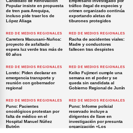
Candidato de Renovación
Empresario investigado por
Popular insiste en propuesta
tráfico ilegal de especies y
de tren para Arequipa,
crimen organizado continúa
incluso pide traer los de
exportando aletas de
López Aliaga
tiburones protegidos
RED DE MEDIOS REGIONALES
RED DE MEDIOS REGIONALES
Carretera Macusani–Nuñoa:
Racha de accidentes viales:
proyecto de asfaltado
Madre y conductores
espera luz verde tras más de
fallecen tras despistes
60 años
RED DE MEDIOS REGIONALES
RED DE MEDIOS REGIONALES
Loreto: Piden declarar en
Keiko Fujimori cumple una
emergencia transporte y
semana en el poder y se
reunión con gobernador
queda sin candidata al
regional
Gobierno Regional de Junín
RED DE MEDIOS REGIONALES
RED DE MEDIOS REGIONALES
Puno: Pacientes
Puno: Informe policial
oncológicos protestan por
reservado incluye a
falta de médico en el
dirigentes de Ilave en
Hospital Manuel Núñez
investigación por presunta
Butrón
organización «Los
Azuzadores del Sur»