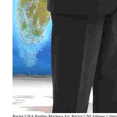
Rector UNA Paulino Machaca Ari, Rector UNI Alfonso López-