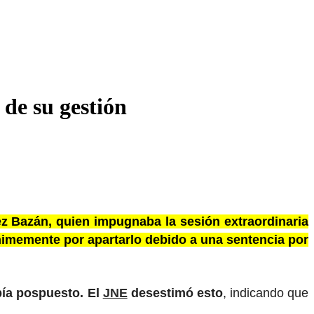
 de su gestión
dez Bazán, quien impugnaba la sesión extraordinaria
nimemente por apartarlo debido a una sentencia por
bía pospuesto. El
JNE
desestimó esto
, indicando que