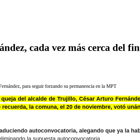
ández, cada vez más cerca del fin
ro Fernández, para seguir forzando su permanencia en la MPT
queja del alcalde de Trujillo, César Arturo Fernán
recuerda, la comuna, el 20 de noviembre, votó uná
n aduciendo autoconvocatoria, alegando que ya la ha
, eliminando la supuesta autoconvocatoria.