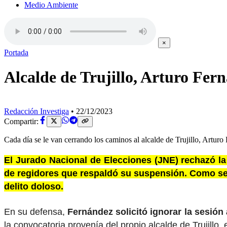
Medio Ambiente
×
Portada
Alcalde de Trujillo, Arturo Fern
Redacción Investiga
•
22/12/2023
Compartir:
Cada día se le van cerrando los caminos al alcalde de Trujillo, Artu
El Jurado Nacional de Elecciones (JNE) rechazó la 
de regidores que respaldó su suspensión. Como se 
delito doloso.
En su defensa,
Fernández solicitó ignorar la sesió
la convocatoria provenía del propio alcalde de Trujillo