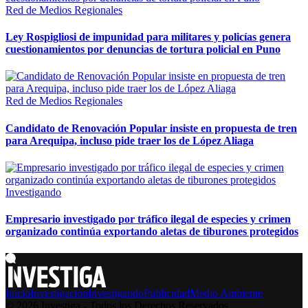
Red de Medios Regionales
Ley Rospigliosi de impunidad para militares y policías genera
cuestionamientos por denuncias de tortura policial en Puno
Red de Medios Regionales
Candidato de Renovación Popular insiste en propuesta de tren
para Arequipa, incluso pide traer los de López Aliaga
Investigando
Empresario investigado por tráfico ilegal de especies y crimen
organizado continúa exportando aletas de tiburones protegidos
Inicio
Investigación
Investigando
Publicidad
Medio Ambiente
© 2026 Investiga - Todos los Derechos Reservados.