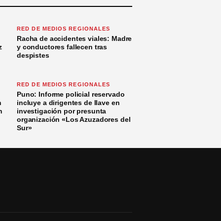
RED DE MEDIOS REGIONALES
Racha de accidentes viales: Madre
z
y conductores fallecen tras
despistes
RED DE MEDIOS REGIONALES
Puno: Informe policial reservado
n
incluye a dirigentes de Ilave en
n
investigación por presunta
organización «Los Azuzadores del
Sur»