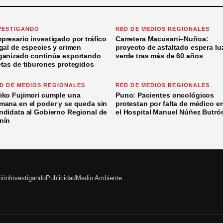
VESTIGANDO
RED DE MEDIOS REGIONALES
presario investigado por tráfico
Carretera Macusani–Nuñoa:
egal de especies y crimen
proyecto de asfaltado espera lu
ganizado continúa exportando
verde tras más de 60 años
etas de tiburones protegidos
D DE MEDIOS REGIONALES
RED DE MEDIOS REGIONALES
iko Fujimori cumple una
Puno: Pacientes oncológicos
mana en el poder y se queda sin
protestan por falta de médico e
ndidata al Gobierno Regional de
el Hospital Manuel Núñez Butró
nín
ción
Investigando
Publicidad
Medio Ambiente