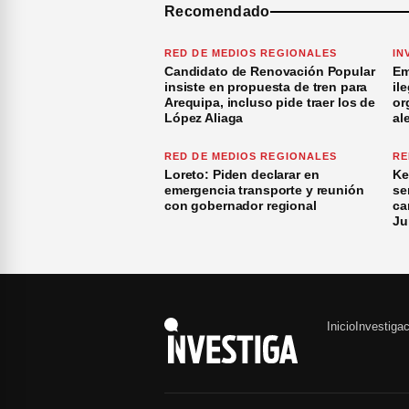
Recomendado
RED DE MEDIOS REGIONALES
IN
Candidato de Renovación Popular
Em
insiste en propuesta de tren para
il
Arequipa, incluso pide traer los de
or
López Aliaga
al
RED DE MEDIOS REGIONALES
RE
Loreto: Piden declarar en
Ke
emergencia transporte y reunión
se
con gobernador regional
ca
Ju
Inicio
Investiga