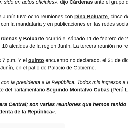
 sido en actos oficiales»
, dijo
Cárdenas
ante el grupo d
e Junín tuvo ocho reuniones con
Dina Boluarte
, cinco 
s con la mandataria y en publicaciones en las redes soci
rdenas y Boluarte
ocurrió el sábado 11 de febrero de 2
10 alcaldes de la región Junín. La tercera reunión no re
s 7 p.m. Y el
quinto
encuentro no declarado, el 31 de di
 Junín, en el patio de Palacio de Gobierno.
con la presidenta a la República. Todos mis ingresos a 
te del parlamentario
Segundo Montalvo Cubas
(Perú Li
tera Central; son varias reuniones que hemos tenido 
denta de la República»
.