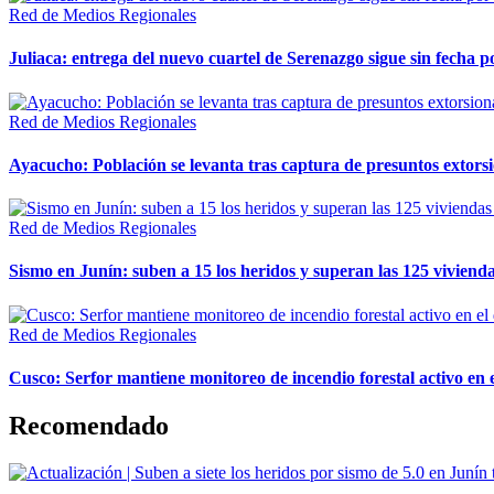
Red de Medios Regionales
Juliaca: entrega del nuevo cuartel de Serenazgo sigue sin fecha p
Red de Medios Regionales
Ayacucho: Población se levanta tras captura de presuntos extor
Red de Medios Regionales
Sismo en Junín: suben a 15 los heridos y superan las 125 vivienda
Red de Medios Regionales
Cusco: Serfor mantiene monitoreo de incendio forestal activo en 
Recomendado