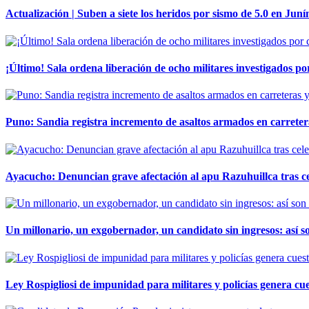
Actualización | Suben a siete los heridos por sismo de 5.0 en Juní
¡Último! Sala ordena liberación de ocho militares investigados 
Puno: Sandia registra incremento de asaltos armados en carreter
Ayacucho: Denuncian grave afectación al apu Razuhuillca tras c
Un millonario, un exgobernador, un candidato sin ingresos: así so
Ley Rospigliosi de impunidad para militares y policías genera cu