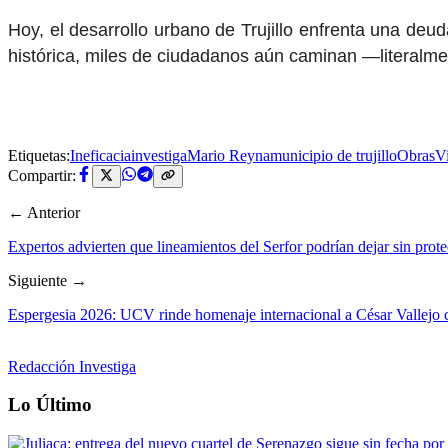
Hoy, el desarrollo urbano de Trujillo enfrenta una d
histórica, miles de ciudadanos aún caminan —literalme
Etiquetas:
Ineficacia
investiga
Mario Reyna
municipio de trujillo
ObrasVi
Compartir:
← Anterior
Expertos advierten que lineamientos del Serfor podrían dejar sin prote
Siguiente →
Espergesia 2026: UCV rinde homenaje internacional a César Vallejo co
Redacción Investiga
Lo Último