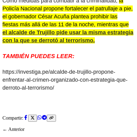
Como medidas para combatir a la criminalidad,
la
Policía Nacional propone fortalecer el patrullaje a pie,
el gobernador César Acuña plantea prohibir las
fiestas más allá de las 11 de la noche, mientras que
el alcalde de Trujillo pide usar la misma estrategia
con la que se derrotó al terrorismo.
TAMBIÉN PUEDES LEER:
https://investiga.pe/alcalde-de-trujillo-propone-
enfrentar-al-crimen-organizado-con-estrategia-que-
derroto-al-terrorismo/
Compartir:
← Anterior