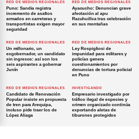
RED DE MEDIOS REGIONALES
RED DE MEDIOS REGIONALES
Puno: Sandia registra
Ayacucho: Denuncian grave
incremento de asaltos
afectación al apu
armados en carreteras y
Razuhuillca tras celebración
transportistas exigen mayor
en sus montañas
seguridad
RED DE MEDIOS REGIONALES
RED DE MEDIOS REGIONALES
Un millonario, un
Ley Rospigliosi de
exgobernador, un candidato
impunidad para militares y
sin ingresos: así son los
policías genera
seis aspirantes a gobernar
cuestionamientos por
Junín
denuncias de tortura policial
en Puno
RED DE MEDIOS REGIONALES
INVESTIGANDO
Candidato de Renovación
Empresario investigado por
Popular insiste en propuesta
tráfico ilegal de especies y
de tren para Arequipa,
crimen organizado continúa
incluso pide traer los de
exportando aletas de
López Aliaga
tiburones protegidos
×