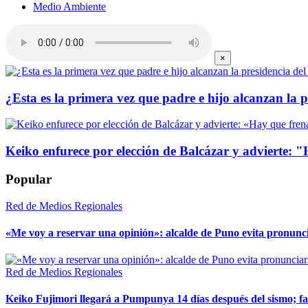
Medio Ambiente
×
¿Esta es la primera vez que padre e hijo alcanzan la 
Keiko enfurece por elección de Balcázar y advierte: "
Popular
Red de Medios Regionales
«Me voy a reservar una opinión»: alcalde de Puno evita pronunci
Red de Medios Regionales
Keiko Fujimori llegará a Pumpunya 14 días después del sismo; f