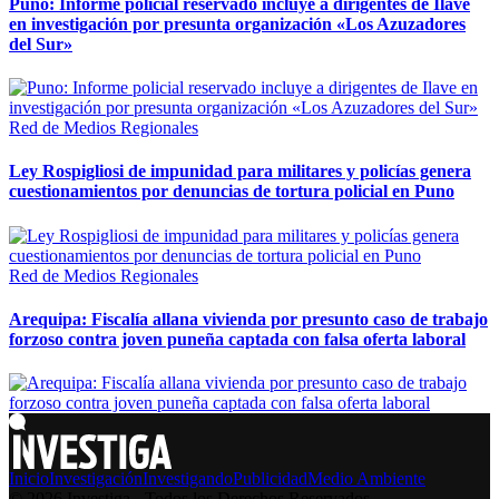
Puno: Informe policial reservado incluye a dirigentes de Ilave
en investigación por presunta organización «Los Azuzadores
del Sur»
Red de Medios Regionales
Ley Rospigliosi de impunidad para militares y policías genera
cuestionamientos por denuncias de tortura policial en Puno
Red de Medios Regionales
Arequipa: Fiscalía allana vivienda por presunto caso de trabajo
forzoso contra joven puneña captada con falsa oferta laboral
Inicio
Investigación
Investigando
Publicidad
Medio Ambiente
© 2026 Investiga - Todos los Derechos Reservados.