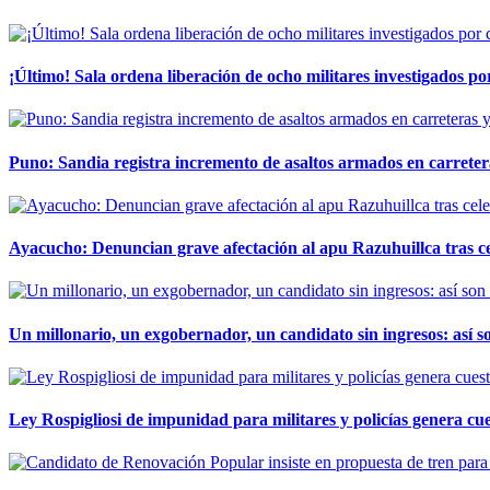
¡Último! Sala ordena liberación de ocho militares investigados 
Puno: Sandia registra incremento de asaltos armados en carreter
Ayacucho: Denuncian grave afectación al apu Razuhuillca tras c
Un millonario, un exgobernador, un candidato sin ingresos: así so
Ley Rospigliosi de impunidad para militares y policías genera cu