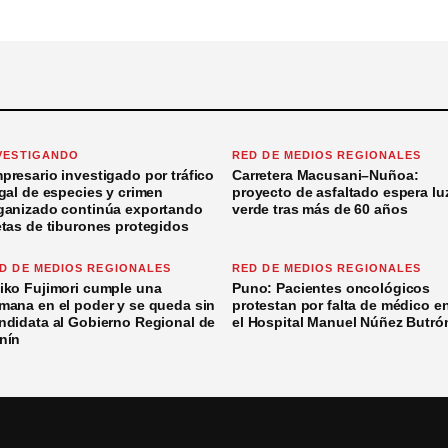
VESTIGANDO
RED DE MEDIOS REGIONALES
presario investigado por tráfico
Carretera Macusani–Nuñoa:
egal de especies y crimen
proyecto de asfaltado espera lu
ganizado continúa exportando
verde tras más de 60 años
etas de tiburones protegidos
D DE MEDIOS REGIONALES
RED DE MEDIOS REGIONALES
iko Fujimori cumple una
Puno: Pacientes oncológicos
mana en el poder y se queda sin
protestan por falta de médico e
ndidata al Gobierno Regional de
el Hospital Manuel Núñez Butró
nín