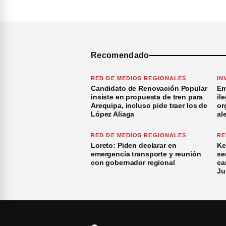
Recomendado
RED DE MEDIOS REGIONALES
IN
Candidato de Renovación Popular
Em
insiste en propuesta de tren para
il
Arequipa, incluso pide traer los de
or
López Aliaga
al
RED DE MEDIOS REGIONALES
RE
Loreto: Piden declarar en
Ke
emergencia transporte y reunión
se
con gobernador regional
ca
Ju