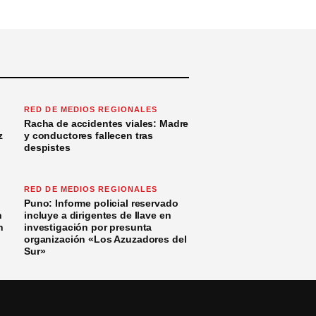
RED DE MEDIOS REGIONALES
Racha de accidentes viales: Madre
z
y conductores fallecen tras
despistes
RED DE MEDIOS REGIONALES
Puno: Informe policial reservado
n
incluye a dirigentes de Ilave en
n
investigación por presunta
organización «Los Azuzadores del
Sur»