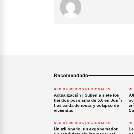
Recomendado
RED DE MEDIOS REGIONALES
RE
Actualización | Suben a siete los
¡Ú
heridos por sismo de 5.0 en Junín
oc
tras caída de rocas y colapso de
cr
viviendas
Co
RED DE MEDIOS REGIONALES
RE
Un millonario, un exgobernador,
Le