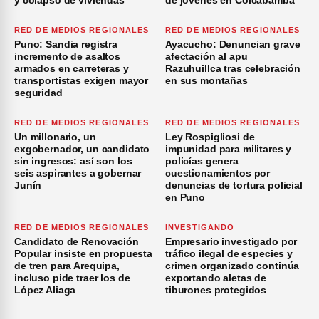
y colapso de viviendas
de jóvenes en Colcabamba
RED DE MEDIOS REGIONALES
RED DE MEDIOS REGIONALES
Puno: Sandia registra
Ayacucho: Denuncian grave
incremento de asaltos
afectación al apu
armados en carreteras y
Razuhuillca tras celebración
transportistas exigen mayor
en sus montañas
seguridad
RED DE MEDIOS REGIONALES
RED DE MEDIOS REGIONALES
Un millonario, un
Ley Rospigliosi de
exgobernador, un candidato
impunidad para militares y
sin ingresos: así son los
policías genera
seis aspirantes a gobernar
cuestionamientos por
Junín
denuncias de tortura policial
en Puno
RED DE MEDIOS REGIONALES
INVESTIGANDO
Candidato de Renovación
Empresario investigado por
Popular insiste en propuesta
tráfico ilegal de especies y
de tren para Arequipa,
crimen organizado continúa
incluso pide traer los de
exportando aletas de
López Aliaga
tiburones protegidos