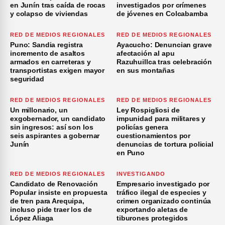
en Junín tras caída de rocas
investigados por crímenes
y colapso de viviendas
de jóvenes en Colcabamba
RED DE MEDIOS REGIONALES
RED DE MEDIOS REGIONALES
Puno: Sandia registra
Ayacucho: Denuncian grave
incremento de asaltos
afectación al apu
armados en carreteras y
Razuhuillca tras celebración
transportistas exigen mayor
en sus montañas
seguridad
RED DE MEDIOS REGIONALES
RED DE MEDIOS REGIONALES
Un millonario, un
Ley Rospigliosi de
exgobernador, un candidato
impunidad para militares y
sin ingresos: así son los
policías genera
seis aspirantes a gobernar
cuestionamientos por
Junín
denuncias de tortura policial
en Puno
RED DE MEDIOS REGIONALES
INVESTIGANDO
Candidato de Renovación
Empresario investigado por
Popular insiste en propuesta
tráfico ilegal de especies y
de tren para Arequipa,
crimen organizado continúa
incluso pide traer los de
exportando aletas de
López Aliaga
tiburones protegidos