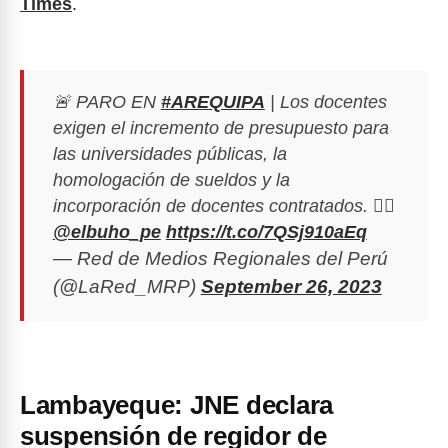
Times
.
🚨 PARO EN
#AREQUIPA
| Los docentes
exigen el incremento de presupuesto para
las universidades públicas, la
homologación de sueldos y la
incorporación de docentes contratados. ✍🏼
@elbuho_pe
https://t.co/7QSj910aEq
— Red de Medios Regionales del Perú
(@LaRed_MRP)
September 26, 2023
Lambayeque: JNE declara
suspensión de regidor de