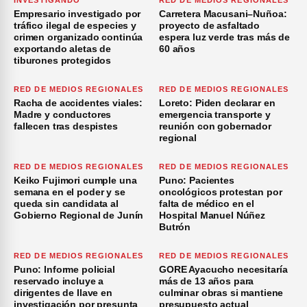
INVESTIGANDO
RED DE MEDIOS REGIONALES
Empresario investigado por
Carretera Macusani–Nuñoa:
tráfico ilegal de especies y
proyecto de asfaltado
crimen organizado continúa
espera luz verde tras más de
exportando aletas de
60 años
tiburones protegidos
RED DE MEDIOS REGIONALES
RED DE MEDIOS REGIONALES
Racha de accidentes viales:
Loreto: Piden declarar en
Madre y conductores
emergencia transporte y
fallecen tras despistes
reunión con gobernador
regional
RED DE MEDIOS REGIONALES
RED DE MEDIOS REGIONALES
Keiko Fujimori cumple una
Puno: Pacientes
semana en el poder y se
oncológicos protestan por
queda sin candidata al
falta de médico en el
Gobierno Regional de Junín
Hospital Manuel Núñez
Butrón
RED DE MEDIOS REGIONALES
RED DE MEDIOS REGIONALES
Puno: Informe policial
GORE Ayacucho necesitaría
reservado incluye a
más de 13 años para
dirigentes de Ilave en
culminar obras si mantiene
investigación por presunta
presupuesto actual